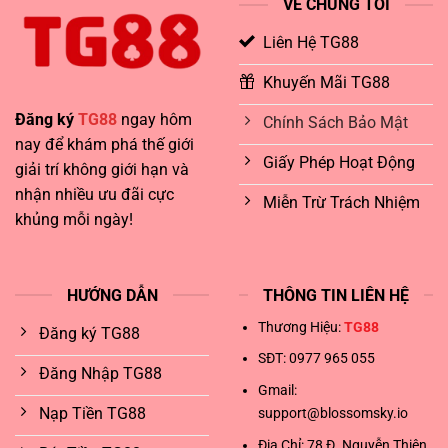
VỀ CHÚNG TÔI
Liên Hệ TG88
Khuyến Mãi TG88
Đăng ký
TG88
ngay hôm
Chính Sách Bảo Mật
nay để khám phá thế giới
Giấy Phép Hoạt Động
giải trí không giới hạn và
nhận nhiều ưu đãi cực
Miễn Trừ Trách Nhiệm
khủng mỗi ngày!
HƯỚNG DẪN
THÔNG TIN LIÊN HỆ
Thương Hiệu:
TG88
Đăng ký TG88
SĐT:
0977 965 055
Đăng Nhập TG88
Gmail:
Nạp Tiền TG88
support@blossomsky.io
Địa Chỉ: 78 Đ. Nguyễn Thiện