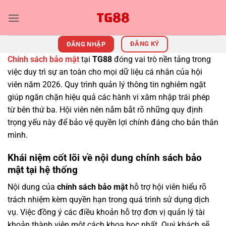
Bỏ
qua
nội
dung
ĐĂNG KÝ
ĐĂNG NHẬP
Chính sách bảo mật
tại
TG88
đóng vai trò nền tảng trong
việc duy trì sự an toàn cho mọi dữ liệu cá nhân của hội
viên năm 2026. Quy trình quản lý thông tin nghiêm ngặt
giúp ngăn chặn hiệu quả các hành vi xâm nhập trái phép
từ bên thứ ba. Hội viên nên nắm bắt rõ những quy định
trọng yếu này để bảo vệ quyền lợi chính đáng cho bản thân
mình.
Khái niệm cốt lõi về nội dung chính sách bảo
mật tại hệ thống
Nội dung của
chính sách bảo mật
hỗ trợ hội viên hiểu rõ
trách nhiệm kèm quyền hạn trong quá trình sử dụng dịch
vụ. Việc đồng ý các điều khoản hỗ trợ đơn vị quản lý tài
khoản thành viên một cách khoa học nhất. Quý khách sẽ