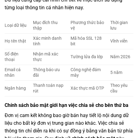
từng loại thông tin cá nhân hiện nay.
Mục đích thu
Phương thức bảo
Thời gian
Loại dữ liệu
thập
vệ
lưu
Xác minh danh
Mã hóa SSL 128
Họ tên thật
Vĩnh viễn
tính
bit
Số điện
Nhận mã xác
Tường lửa đa lớp
Năm 2026
thoại
thực
Email cá
Thông báo ưu
Công nghệ đám
5 năm
nhân
đãi
mây
Thanh toán nạp
Theo yêu
Ngân hàng
Xác thực mã OTP
rút
cầu
Chính sách bảo mật giới hạn việc chia sẻ cho bên thứ ba
Đơn vị cam kết không bao giờ bán hay tiết lộ nội dung dữ
liệu cho bất kỳ đơn vị trung gian nào khác. Việc chia sẻ
thông tin chỉ diễn ra khi có sự đồng ý bằng văn bản từ phía