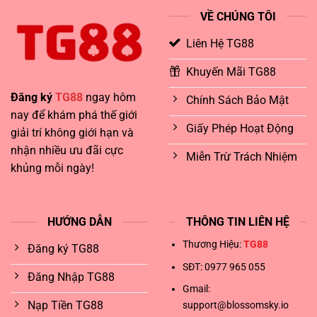
VỀ CHÚNG TÔI
Liên Hệ TG88
Khuyến Mãi TG88
Đăng ký
TG88
ngay hôm
Chính Sách Bảo Mật
nay để khám phá thế giới
Giấy Phép Hoạt Động
giải trí không giới hạn và
nhận nhiều ưu đãi cực
Miễn Trừ Trách Nhiệm
khủng mỗi ngày!
HƯỚNG DẪN
THÔNG TIN LIÊN HỆ
Thương Hiệu:
TG88
Đăng ký TG88
SĐT:
0977 965 055
Đăng Nhập TG88
Gmail:
Nạp Tiền TG88
support@blossomsky.io