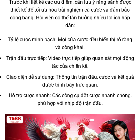
Trước khi liệt kê các ưu điểm, cần lưu ý rằng sảnh được
thiết kế để tối ưu hóa trải nghiệm cá cược và đảm bảo
công bằng. Hội viên có thể tận hưởng nhiều lợi ích hấp
dẫn:
Tỷ lệ cược minh bạch: Mọi cửa cược đều hiển thị rõ ràng
và công khai.
Trận đấu trực tiếp: Video trực tiếp giúp quan sát mọi động
tác của chiến kê.
Giao diện dễ sử dụng: Thông tin trận đấu, cược và kết quả
được trình bày trực quan.
Hỗ trợ cược nhanh: Các công cụ đặt cược nhanh chóng,
phù hợp với nhịp độ trận đấu.