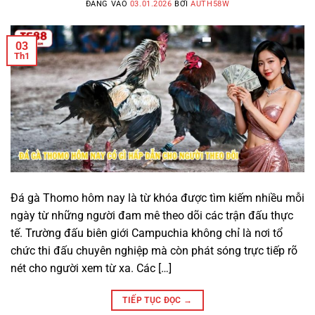
ĐĂNG VÀO
03.01.2026
BỞI
AUTH58W
03
Th1
Đá gà Thomo hôm nay là từ khóa được tìm kiếm nhiều mỗi
ngày từ những người đam mê theo dõi các trận đấu thực
tế. Trường đấu biên giới Campuchia không chỉ là nơi tổ
chức thi đấu chuyên nghiệp mà còn phát sóng trực tiếp rõ
nét cho người xem từ xa. Các […]
TIẾP TỤC ĐỌC
→