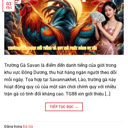
03
Th1
Trường Gà Savan là điểm đến danh tiếng của giới trong
khu vực Đông Dương, thu hút hàng ngàn người theo dõi
mỗi ngày. Tọa hợp tại Savannakhet, Lào, trường gà này
hoạt động quy củ của một sân chơi chính quy với nhiều
trận gà có tính đối kháng cao. TG88 xin giới thiệu […]
TIẾP TỤC ĐỌC
→
Đăng trong
Đá Gà