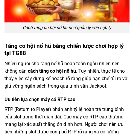
Cách tăng cơ hội nổ hũ nhờ quản lý vốn hợp lý
Tăng cơ hội nổ hũ bằng chiến lược chơi hợp lý
tại TG88
Nhiều người cho rằng nổ hũ hoàn toàn ngẫu nhiên nên
không cần
cách tăng cơ hội nổ hũ
. Tuy nhiên, thực tế cho
thấy việc xây dựng kế hoạch rõ ràng giúp hạn chế rủi ro và
giữ vững ngân sách trong quá trình săn Jackpot.
Ưu tiên lựa chọn máy có RTP cao
RTP (Return to Player) phản ánh tỷ lệ hoàn trả trung bình
của slot trong thời gian dài. Các máy có RTP cao thường
mang lại xác suất thắng ổn định hơn. Người chơi nên ưu
tiên những slot được công bố RTP rõ ràng và có lượng