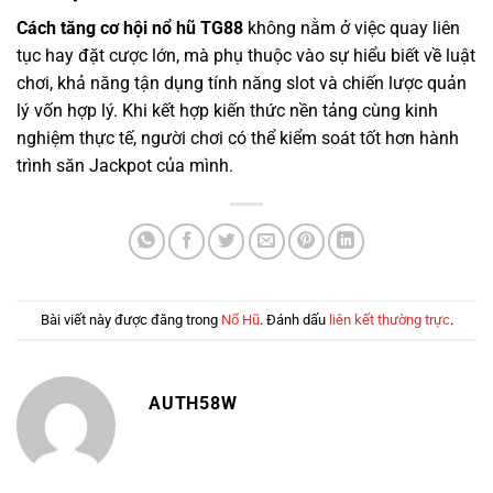
Cách tăng cơ hội nổ hũ
TG88
không nằm ở việc quay liên
tục hay đặt cược lớn, mà phụ thuộc vào sự hiểu biết về luật
chơi, khả năng tận dụng tính năng slot và chiến lược quản
lý vốn hợp lý. Khi kết hợp kiến thức nền tảng cùng kinh
nghiệm thực tế, người chơi có thể kiểm soát tốt hơn hành
trình săn Jackpot của mình.
Bài viết này được đăng trong
Nổ Hũ
. Đánh dấu
liên kết thường trực
.
AUTH58W