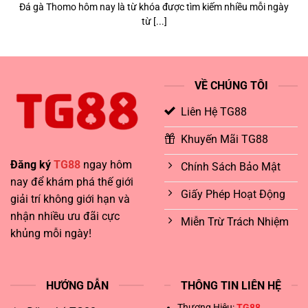
Đá gà Thomo hôm nay là từ khóa được tìm kiếm nhiều mỗi ngày
từ [...]
VỀ CHÚNG TÔI
Liên Hệ TG88
Khuyến Mãi TG88
Đăng ký
TG88
ngay hôm
Chính Sách Bảo Mật
nay để khám phá thế giới
Giấy Phép Hoạt Động
giải trí không giới hạn và
nhận nhiều ưu đãi cực
Miễn Trừ Trách Nhiệm
khủng mỗi ngày!
HƯỚNG DẪN
THÔNG TIN LIÊN HỆ
Thương Hiệu:
TG88