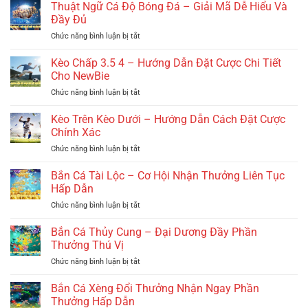
Thơm
Thuật Ngữ Cá Độ Bóng Đá – Giải Mã Dễ Hiểu Và
–
Lưu
Là
Bí
Đầy Đủ
Ý
Gì?
Quyết
ở
Chức năng bình luận bị tắt
Nhận
Soi
Thuật
Biết
Số
Ngữ
Kèo Chấp 3.5 4 – Hướng Dẫn Đặt Cược Chi Tiết
Và
Đầu
Cá
Kinh
Cho NewBie
Ngày
Độ
Nghiệm
Dễ
ở
Chức năng bình luận bị tắt
Bóng
Bắt
Về
Kèo
Đá
Chuẩn
Chấp
Kèo Trên Kèo Dưới – Hướng Dẫn Cách Đặt Cược
–
Xác
3.5
Giải
Chính Xác
4
Mã
ở
Chức năng bình luận bị tắt
–
Dễ
Kèo
Hướng
Hiểu
Trên
Bắn Cá Tài Lộc – Cơ Hội Nhận Thưởng Liên Tục
Dẫn
Và
Kèo
Đặt
Hấp Dẫn
Đầy
Dưới
Cược
Đủ
ở
Chức năng bình luận bị tắt
–
Chi
Bắn
Hướng
Tiết
Cá
Bắn Cá Thủy Cung – Đại Dương Đầy Phần
Dẫn
Cho
Tài
Cách
Thưởng Thú Vị
NewBie
Lộc
Đặt
ở
Chức năng bình luận bị tắt
–
Cược
Bắn
Cơ
Chính
Cá
Bắn Cá Xèng Đổi Thưởng Nhận Ngay Phần
Hội
Xác
Thủy
Nhận
Thưởng Hấp Dẫn
Cung