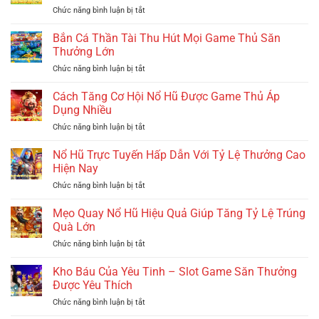
Thưởng
ở
Chức năng bình luận bị tắt
–
Liên
Bắn
Đại
Tục
Cá
Bắn Cá Thần Tài Thu Hút Mọi Game Thủ Săn
Dương
Hấp
Xèng
Đầy
Thưởng Lớn
Dẫn
Đổi
Phần
ở
Chức năng bình luận bị tắt
Thưởng
Thưởng
Bắn
Nhận
Thú
Cá
Cách Tăng Cơ Hội Nổ Hũ Được Game Thủ Áp
Ngay
Vị
Thần
Phần
Dụng Nhiều
Tài
Thưởng
ở
Chức năng bình luận bị tắt
Thu
Hấp
Cách
Hút
Dẫn
Tăng
Nổ Hũ Trực Tuyến Hấp Dẫn Với Tỷ Lệ Thưởng Cao
Mọi
Cơ
Game
Hiện Nay
Hội
Thủ
ở
Chức năng bình luận bị tắt
Nổ
Săn
Nổ
Hũ
Thưởng
Hũ
Mẹo Quay Nổ Hũ Hiệu Quả Giúp Tăng Tỷ Lệ Trúng
Được
Lớn
Trực
Game
Quà Lớn
Tuyến
Thủ
ở
Chức năng bình luận bị tắt
Hấp
Áp
Mẹo
Dẫn
Dụng
Quay
Kho Báu Của Yêu Tinh – Slot Game Săn Thưởng
Với
Nhiều
Nổ
Tỷ
Được Yêu Thích
Hũ
Lệ
ở
Chức năng bình luận bị tắt
Hiệu
Thưởng
Kho
Quả
Cao