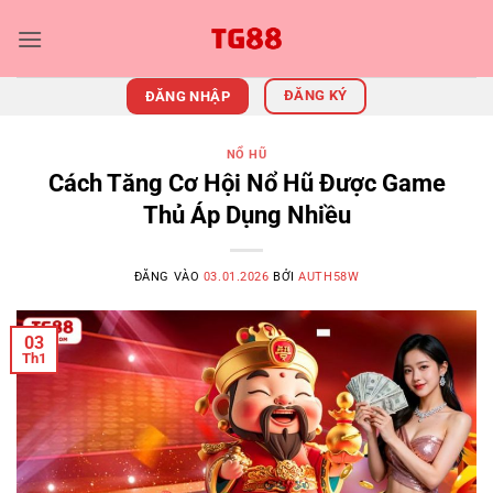
Bỏ
qua
nội
dung
ĐĂNG KÝ
ĐĂNG NHẬP
NỔ HŨ
Cách Tăng Cơ Hội Nổ Hũ Được Game
Thủ Áp Dụng Nhiều
ĐĂNG VÀO
03.01.2026
BỞI
AUTH58W
03
Th1