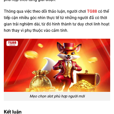
Thông qua việc theo dõi thảo luận, người chơi
TG88
có thể
tiếp cận nhiều góc nhìn thực tế từ những người đã có thời
gian trải nghiệm dài, từ đó hình thành tư duy chơi linh hoạt
hơn thay vì phụ thuộc vào cảm tính.
Mẹo chọn slot phù hợp người mới
Kết luận