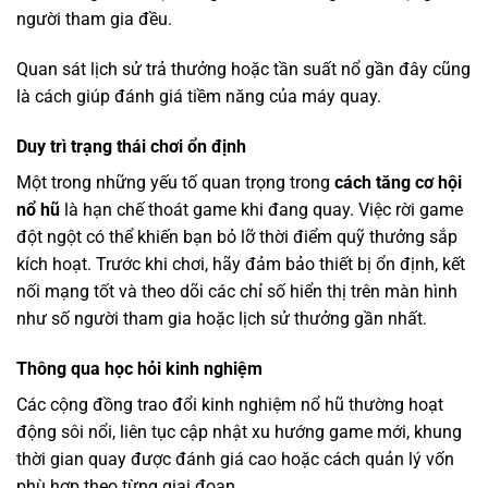
người tham gia đều.
Quan sát lịch sử trả thưởng hoặc tần suất nổ gần đây cũng
là cách giúp đánh giá tiềm năng của máy quay.
Duy trì trạng thái chơi ổn định
Một trong những yếu tố quan trọng trong
cách tăng cơ hội
nổ hũ
là hạn chế thoát game khi đang quay. Việc rời game
đột ngột có thể khiến bạn bỏ lỡ thời điểm quỹ thưởng sắp
kích hoạt. Trước khi chơi, hãy đảm bảo thiết bị ổn định, kết
nối mạng tốt và theo dõi các chỉ số hiển thị trên màn hình
như số người tham gia hoặc lịch sử thưởng gần nhất.
Thông qua học hỏi kinh nghiệm
Các cộng đồng trao đổi kinh nghiệm nổ hũ thường hoạt
động sôi nổi, liên tục cập nhật xu hướng game mới, khung
thời gian quay được đánh giá cao hoặc cách quản lý vốn
phù hợp theo từng giai đoạn.