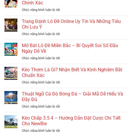
Lô
Mô
Chính Xác
Cao
Đề
Phát
ở
Chức năng bình luận bị tắt
Miền
Sóng
Kinh
Trung
Uy
Nghiệm
Trang Đánh Lô Đề Online Uy Tín Và Những Tiêu
Chi
Tín
Lô
Tiết
Chí Lưu Ý
Đề
Dễ
ở
Chức năng bình luận bị tắt
Bạc
Với
Trang
Nhớ
Người
Đánh
Mở Bát Lô Đề Miền Bắc – Bí Quyết Soi Số Đầu
Tăng
Mới
Lô
Xác
Ngày Dễ Về
Đề
Suất
ở
Chức năng bình luận bị tắt
Online
Trúng
Mở
Uy
Chính
Bát
Kèo Thơm Là Gì? Nhận Biết Và Kinh Nghiệm Bắt
Tín
Xác
Lô
Và
Chuẩn Xác
Đề
Những
ở
Chức năng bình luận bị tắt
Miền
Tiêu
Kèo
Bắc
Chí
Thơm
Thuật Ngữ Cá Độ Bóng Đá – Giải Mã Dễ Hiểu Và
–
Lưu
Là
Bí
Đầy Đủ
Ý
Gì?
Quyết
ở
Chức năng bình luận bị tắt
Nhận
Soi
Thuật
Biết
Số
Ngữ
Kèo Chấp 3.5 4 – Hướng Dẫn Đặt Cược Chi Tiết
Và
Đầu
Cá
Kinh
Cho NewBie
Ngày
Độ
Nghiệm
Dễ
ở
Chức năng bình luận bị tắt
Bóng