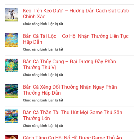
Bắt
Về
Kèo
Đá
Chuẩn
Chấp
Kèo Trên Kèo Dưới – Hướng Dẫn Cách Đặt Cược
–
Xác
3.5
Giải
Chính Xác
4
Mã
ở
Chức năng bình luận bị tắt
–
Dễ
Kèo
Hướng
Hiểu
Trên
Bắn Cá Tài Lộc – Cơ Hội Nhận Thưởng Liên Tục
Dẫn
Và
Kèo
Đặt
Hấp Dẫn
Đầy
Dưới
Cược
Đủ
ở
Chức năng bình luận bị tắt
–
Chi
Bắn
Hướng
Tiết
Cá
Bắn Cá Thủy Cung – Đại Dương Đầy Phần
Dẫn
Cho
Tài
Cách
Thưởng Thú Vị
NewBie
Lộc
Đặt
ở
Chức năng bình luận bị tắt
–
Cược
Bắn
Cơ
Chính
Cá
Bắn Cá Xèng Đổi Thưởng Nhận Ngay Phần
Hội
Xác
Thủy
Nhận
Thưởng Hấp Dẫn
Cung
Thưởng
ở
Chức năng bình luận bị tắt
–
Liên
Bắn
Đại
Tục
Cá
Bắn Cá Thần Tài Thu Hút Mọi Game Thủ Săn
Dương
Hấp
Xèng
Đầy
Thưởng Lớn
Dẫn
Đổi
Phần
ở
Chức năng bình luận bị tắt
Thưởng
Thưởng
Bắn
Nhận
Thú
Cá
Cách Tăng Cơ Hội Nổ Hũ Được Game Thủ Áp
Ngay
Vị