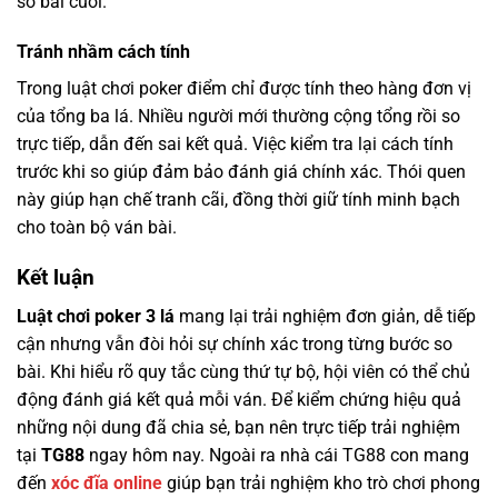
so bài cuối.
Tránh nhầm cách tính
Trong luật chơi poker điểm chỉ được tính theo hàng đơn vị
của tổng ba lá. Nhiều người mới thường cộng tổng rồi so
trực tiếp, dẫn đến sai kết quả. Việc kiểm tra lại cách tính
trước khi so giúp đảm bảo đánh giá chính xác. Thói quen
này giúp hạn chế tranh cãi, đồng thời giữ tính minh bạch
cho toàn bộ ván bài.
Kết luận
Luật chơi poker 3 lá
mang lại trải nghiệm đơn giản, dễ tiếp
cận nhưng vẫn đòi hỏi sự chính xác trong từng bước so
bài. Khi hiểu rõ quy tắc cùng thứ tự bộ, hội viên có thể chủ
động đánh giá kết quả mỗi ván. Để kiểm chứng hiệu quả
những nội dung đã chia sẻ, bạn nên trực tiếp trải nghiệm
tại
TG88
ngay hôm nay. Ngoài ra nhà cái TG88 con mang
đến
xóc đĩa online
giúp bạn trải nghiệm kho trò chơi phong