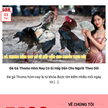
Lá
Thưởng
Chi
Được
Tiết
Yêu
Dễ
Thích
03
Hiểu
Th1
Cho
Hội
Viên
Mới
Đá Gà Thomo Hôm Nay Có Gì Hấp Dẫn Cho Người Theo Dõi
Đá gà Thomo hôm nay là từ khóa được tìm kiếm nhiều mỗi ngày
từ [...]
VỀ CHÚNG TÔI