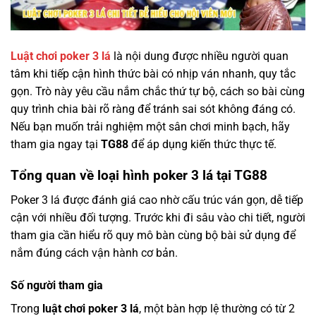
Luật chơi poker 3 lá
là nội dung được nhiều người quan
tâm khi tiếp cận hình thức bài có nhịp ván nhanh, quy tắc
gọn. Trò này yêu cầu nắm chắc thứ tự bộ, cách so bài cùng
quy trình chia bài rõ ràng để tránh sai sót không đáng có.
Nếu bạn muốn trải nghiệm một sân chơi minh bạch, hãy
tham gia ngay tại
TG88
để áp dụng kiến thức thực tế.
Tổng quan về loại hình poker 3 lá tại TG88
Poker 3 lá được đánh giá cao nhờ cấu trúc ván gọn, dễ tiếp
cận với nhiều đối tượng. Trước khi đi sâu vào chi tiết, người
tham gia cần hiểu rõ quy mô bàn cùng bộ bài sử dụng để
nắm đúng cách vận hành cơ bản.
Số người tham gia
Trong
luật chơi poker 3 lá
, một bàn hợp lệ thường có từ 2