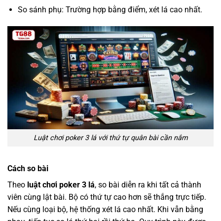
So sánh phụ: Trường hợp bằng điểm, xét lá cao nhất.
Luật chơi poker 3 lá với thứ tự quân bài cần nắm
Cách so bài
Theo
luật chơi poker 3 lá
, so bài diễn ra khi tất cả thành
viên cùng lật bài. Bộ có thứ tự cao hơn sẽ thắng trực tiếp.
Nếu cùng loại bộ, hệ thống xét lá cao nhất. Khi vẫn bằng