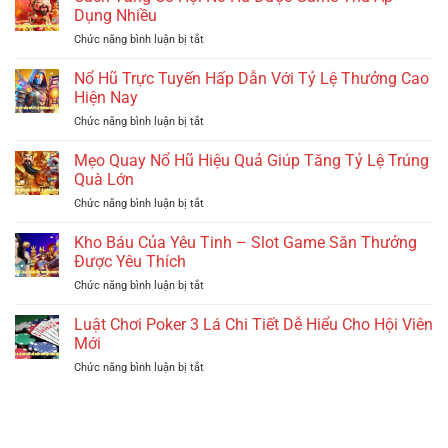
Thần
Phần
Dụng Nhiều
Tài
Thưởng
ở
Chức năng bình luận bị tắt
Thu
Hấp
Cách
Hút
Dẫn
Tăng
Nổ Hũ Trực Tuyến Hấp Dẫn Với Tỷ Lệ Thưởng Cao
Mọi
Cơ
Game
Hiện Nay
Hội
Thủ
ở
Chức năng bình luận bị tắt
Nổ
Săn
Nổ
Hũ
Thưởng
Hũ
Mẹo Quay Nổ Hũ Hiệu Quả Giúp Tăng Tỷ Lệ Trúng
Được
Lớn
Trực
Game
Quà Lớn
Tuyến
Thủ
ở
Chức năng bình luận bị tắt
Hấp
Áp
Mẹo
Dẫn
Dụng
Quay
Kho Báu Của Yêu Tinh – Slot Game Săn Thưởng
Với
Nhiều
Nổ
Tỷ
Được Yêu Thích
Hũ
Lệ
ở
Chức năng bình luận bị tắt
Hiệu
Thưởng
Kho
Quả
Cao
Báu
Luật Chơi Poker 3 Lá Chi Tiết Dễ Hiểu Cho Hội Viên
Giúp
Hiện
Của
Tăng
Mới
Nay
Yêu
Tỷ
ở
Chức năng bình luận bị tắt
Tinh
Lệ
Luật
–
Trúng
Chơi
Slot
Quà
Poker
Game
Lớn
3
Săn