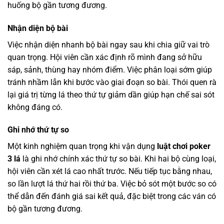
huống bộ gần tương đương.
Nhận diện bộ bài
Việc nhận diện nhanh bộ bài ngay sau khi chia giữ vai trò
quan trọng. Hội viên cần xác định rõ mình đang sở hữu
sáp, sảnh, thùng hay nhóm điểm. Việc phân loại sớm giúp
tránh nhầm lẫn khi bước vào giai đoạn so bài. Thói quen rà
lại giá trị từng lá theo thứ tự giảm dần giúp hạn chế sai sót
không đáng có.
Ghi nhớ thứ tự so
Một kinh nghiệm quan trọng khi vận dụng
luật chơi poker
3 lá
là ghi nhớ chính xác thứ tự so bài. Khi hai bộ cùng loại,
hội viên cần xét lá cao nhất trước. Nếu tiếp tục bằng nhau,
so lần lượt lá thứ hai rồi thứ ba. Việc bỏ sót một bước so có
thể dẫn đến đánh giá sai kết quả, đặc biệt trong các ván có
bộ gần tương đương.